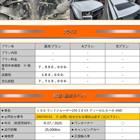
プラン名
基本プラン
Aプラン
Bプラン
プラン内容
‐
-
-
プラン料金
-
-
-
車両本体価格 ※ 税
７，５５０，０００‐
-
-
込
諸費用
１６３，０００‐
-
-
支払総額
７，７１３，０００‐
-
-
■ 車名
トヨタ ランドクルーザー250 2.8 VX ディーゼルターボ 4WD
■ お問合せ番号
260703-01 ※ お問い合せされる場合は必ずご記入下さい。
■ 年式 (初度登録年）
R.07／2025
■ ワンオーナー
〇
■ 走行距離
25,000Km
■ キャンピングカー
-
■ 修復歴
-
■ 正規輸入車
-