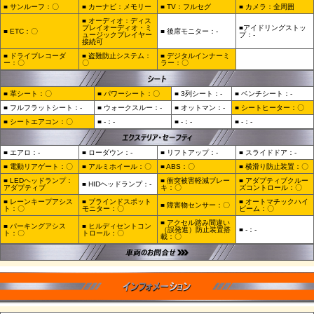
■ サンルーフ：〇
■ カーナビ：メモリー
■ TV：フルセグ
■ カメラ：全周囲
■ オーディオ：ディス
プレイオーディオ・ミ
■アイドリングストッ
■ ETC：〇
■ 後席モニター：-
ュージックプレイヤー
プ：-
接続可
■ ドライブレコーダ
■ 盗難防止システム：
■ デジタルインナーミ
ー：〇
〇
ラー：〇
■ 革シート：〇
■ パワーシート：〇
■ 3列シート：-
■ ベンチシート：-
■ フルフラットシート：-
■ ウォークスルー：-
■ オットマン：-
■ シートヒーター：〇
■ シートエアコン：〇
■ -：-
■ -：-
■ -：-
■ エアロ：-
■ ローダウン：-
■ リフトアップ：-
■ スライドドア：-
■ 電動リアゲート：〇
■ アルミホイール：〇
■ ABS：〇
■ 横滑り防止装置：〇
■ LEDヘッドランプ：
■ 衝突被害軽減ブレー
■ アダプティブクルー
■ HIDヘッドランプ：-
アダプティブ
キ：〇
ズコントロール：〇
■ レーンキープアシス
■ ブラインドスポット
■ オートマチックハイ
■ 障害物センサー：〇
ト：〇
モニター：〇
ビーム：〇
■ アクセル踏み間違い
■ パーキングアシス
■ ヒルディセントコン
（誤発進）防止装置搭
■ -：-
ト：〇
トロール：〇
載：〇