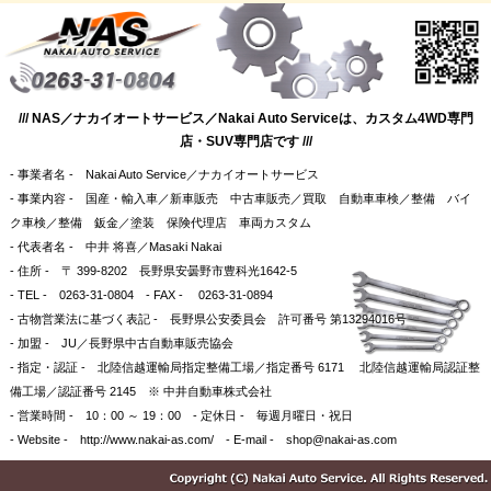
/// NAS／ナカイオートサービス／Nakai Auto Serviceは、カスタム4WD専門
店・SUV専門店です ///
- 事業者名 - Nakai Auto Service／ナカイオートサービス
- 事業内容 - 国産・輸入車／新車販売 中古車販売／買取 自動車車検／整備 バイ
ク車検／整備 鈑金／塗装 保険代理店 車両カスタム
- 代表者名 - 中井 将喜／Masaki Nakai
- 住所 - 〒 399-8202 長野県安曇野市豊科光1642-5
- TEL - 0263-31-0804 - FAX - 0263-31-0894
- 古物営業法に基づく表記 - 長野県公安委員会 許可番号 第13294016号
- 加盟 - JU／長野県中古自動車販売協会
- 指定・認証 - 北陸信越運輸局指定整備工場／指定番号 6171 北陸信越運輸局認証整
備工場／認証番号 2145 ※ 中井自動車株式会社
- 営業時間 - 10：00 ～ 19：00 - 定休日 - 毎週月曜日・祝日
- Website - http://www.nakai-as.com/ - E-mail - shop@nakai-as.com