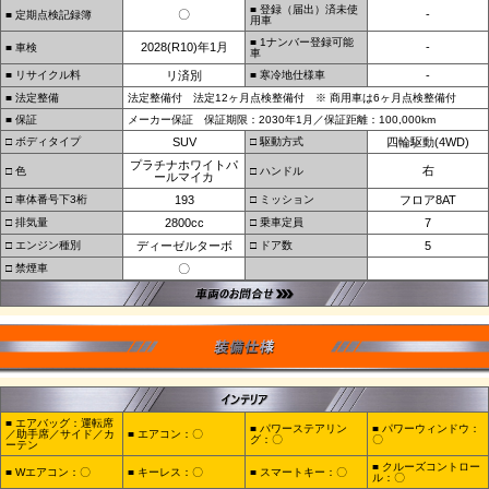
■ 登録（届出）済未使
〇
-
■ 定期点検記録簿
用車
■ 1ナンバー登録可能
2028(R10)年1月
-
■ 車検
車
■ リサイクル料
リ済別
■ 寒冷地仕様車
-
■ 法定整備
法定整備付 法定12ヶ月点検整備付 ※ 商用車は6ヶ月点検整備付
■ 保証
メーカー保証 保証期限：2030年1月／保証距離：100,000km
□ ボディタイプ
SUV
□ 駆動方式
四輪駆動(4WD)
プラチナホワイトパ
右
□ 色
□ ハンドル
ールマイカ
□ 車体番号下3桁
193
□ ミッション
フロア8AT
□ 排気量
2800cc
□ 乗車定員
7
□ エンジン種別
ディーゼルターボ
□ ドア数
5
□ 禁煙車
〇
■ エアバッグ：運転席
■ パワーステアリン
■ パワーウィンドウ：
／助手席／サイド／カ
■ エアコン：〇
グ：〇
〇
ーテン
■ クルーズコントロー
■ Wエアコン：〇
■ キーレス：〇
■ スマートキー：〇
ル：〇