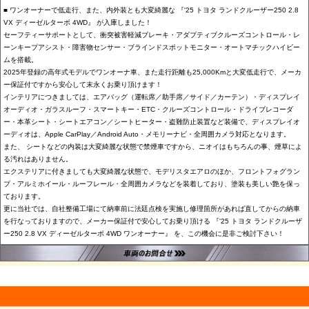
■ ワンオーナーで低走行、また、内外装とも大変綺麗な 『'25 トヨタ ランドクルーザー250 2.8
VX ディーゼルターボ 4WD』 が入庫しました！
セーフティーサポートとして、衝突被害軽減ブレーキ・アダプティブクルーズコントロール・レ
ーンキープアシスト・障害物センサー・ブラインドスポットモニター・オートマチックハイビー
ムを搭載。
2025年登録の高年式モデルでワンオーナ車、また走行距離も25,000Kmと大変低走行で、メーカ
ー保証付ですから安心して末永くお乗り頂けます！
インテリアにつきましては、エアバッグ（運転席／助手席／サイド／カーテン）・ディスプレイ
オーディオ・ガラスルーフ・スマートキー・ETC・クルーズコントロール・ドライブレコーダ
ー・本革シート・シートエアコン／シートヒーター・盗難防止装置など装備で、ディスプレイオ
ーディオは、Apple CarPlay／Android Auto・メモリーナビ・全周囲カメラ対応となります。
また、 シートなどの内装は大変綺麗な状態で禁煙車ですから、ニオイはもちろんの事、煙草によ
る汚れはありません。
エクステリアに付きましても大変綺麗な状態で、モデリスタエアロのほか、フロントフォグラン
プ・アルミホイール・ルーフレール・全周囲カメラなどを装着しており、塗装も美しい艶を保っ
ております。
更に当社では、自社整備工場にて納車前に法廷点検を実施し修理箇所があれば直してからの納車
を行なっておりますので、メーカー保証付で安心してお乗り頂ける 『'25 トヨタ ランドクルーザ
ー250 2.8 VX ディーゼルターボ 4WD ワンオーナー』 を、この機会に是非ご検討下さい！